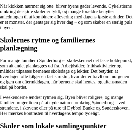
Når klokken nærmer sig otte, bliver byens gader levende. Cykelstierne
omkring de større skoler er fyldt, og mange forældre benytter
anledningen til at kombinere aflevering med dagens første ærinder. Det
er et mønster, der gentager sig hver dag – og som skaber en særlig puls
i byen.
Skolernes rytme og familiernes
planlægning
For mange familier i Sønderborg er skoleskemaet det faste holdepunkt,
som alt andet planlægges ud fra. Arbejdstider, fritidsaktiviteter og
måltider tilpasses børnenes skoledage og lektier. Det betyder, at
hverdagen ofte følger en fast struktur, hvor der er travlt om morgenen
og igen om eftermiddagen, når børnene skal hentes, og aftensmaden
skal på bordet.
I weekenderne ændrer rytmen sig. Byen bliver roligere, og mange
familier bruger tiden på at nyde naturen omkring Sønderborg – ved
strandene, i skovene eller på ture til Dybbøl Banke og Sønderskoven.
Her mærkes kontrasten til hverdagens tempo tydeligt.
Skoler som lokale samlingspunkter