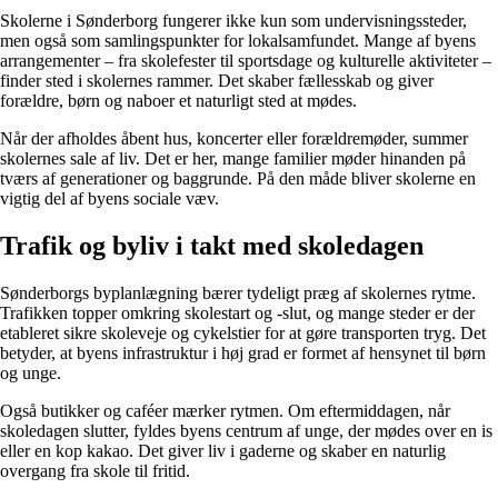
Skolerne i Sønderborg fungerer ikke kun som undervisningssteder,
men også som samlingspunkter for lokalsamfundet. Mange af byens
arrangementer – fra skolefester til sportsdage og kulturelle aktiviteter –
finder sted i skolernes rammer. Det skaber fællesskab og giver
forældre, børn og naboer et naturligt sted at mødes.
Når der afholdes åbent hus, koncerter eller forældremøder, summer
skolernes sale af liv. Det er her, mange familier møder hinanden på
tværs af generationer og baggrunde. På den måde bliver skolerne en
vigtig del af byens sociale væv.
Trafik og byliv i takt med skoledagen
Sønderborgs byplanlægning bærer tydeligt præg af skolernes rytme.
Trafikken topper omkring skolestart og -slut, og mange steder er der
etableret sikre skoleveje og cykelstier for at gøre transporten tryg. Det
betyder, at byens infrastruktur i høj grad er formet af hensynet til børn
og unge.
Også butikker og caféer mærker rytmen. Om eftermiddagen, når
skoledagen slutter, fyldes byens centrum af unge, der mødes over en is
eller en kop kakao. Det giver liv i gaderne og skaber en naturlig
overgang fra skole til fritid.