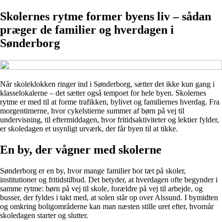
Skolernes rytme former byens liv – sådan
præger de familier og hverdagen i
Sønderborg
Når skoleklokken ringer ind i Sønderborg, sætter det ikke kun gang i
klasselokalerne – det sætter også tempoet for hele byen. Skolernes
rytme er med til at forme trafikken, bylivet og familiernes hverdag. Fra
morgentimerne, hvor cykelstierne summer af børn på vej til
undervisning, til eftermiddagen, hvor fritidsaktiviteter og lektier fylder,
er skoledagen et usynligt urværk, der får byen til at tikke.
En by, der vågner med skolerne
Sønderborg er en by, hvor mange familier bor tæt på skoler,
institutioner og fritidstilbud. Det betyder, at hverdagen ofte begynder i
samme rytme: børn på vej til skole, forældre på vej til arbejde, og
busser, der fyldes i takt med, at solen står op over Alssund. I bymidten
og omkring boligområderne kan man næsten stille uret efter, hvornår
skoledagen starter og slutter.