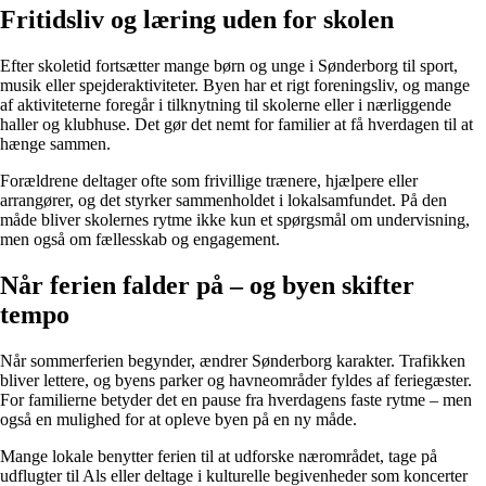
Fritidsliv og læring uden for skolen
Efter skoletid fortsætter mange børn og unge i Sønderborg til sport,
musik eller spejderaktiviteter. Byen har et rigt foreningsliv, og mange
af aktiviteterne foregår i tilknytning til skolerne eller i nærliggende
haller og klubhuse. Det gør det nemt for familier at få hverdagen til at
hænge sammen.
Forældrene deltager ofte som frivillige trænere, hjælpere eller
arrangører, og det styrker sammenholdet i lokalsamfundet. På den
måde bliver skolernes rytme ikke kun et spørgsmål om undervisning,
men også om fællesskab og engagement.
Når ferien falder på – og byen skifter
tempo
Når sommerferien begynder, ændrer Sønderborg karakter. Trafikken
bliver lettere, og byens parker og havneområder fyldes af feriegæster.
For familierne betyder det en pause fra hverdagens faste rytme – men
også en mulighed for at opleve byen på en ny måde.
Mange lokale benytter ferien til at udforske nærområdet, tage på
udflugter til Als eller deltage i kulturelle begivenheder som koncerter